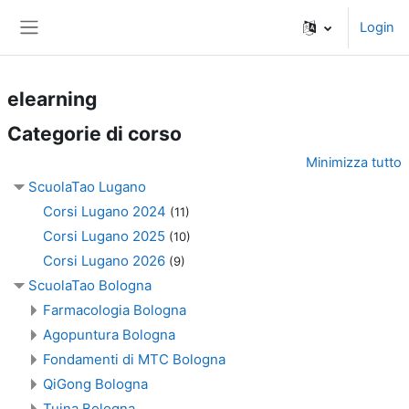
Vai al contenuto principale
Login
Pannello laterale
elearning
Categorie di corso
Minimizza tutto
ScuolaTao Lugano
Corsi Lugano 2024
(11)
Corsi Lugano 2025
(10)
Corsi Lugano 2026
(9)
ScuolaTao Bologna
Farmacologia Bologna
Agopuntura Bologna
Fondamenti di MTC Bologna
QiGong Bologna
Tuina Bologna